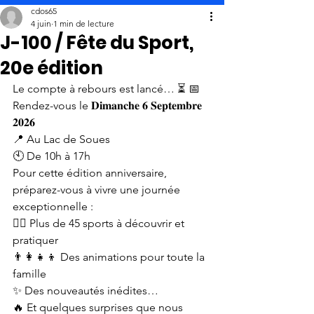
cdos65
4 juin
1 min de lecture
J-100 / Fête du Sport,
20e édition
Le compte à rebours est lancé… ⏳ 📅 
Rendez-vous le 𝐃𝐢𝐦𝐚𝐧𝐜𝐡𝐞 𝟔 𝐒𝐞𝐩𝐭𝐞𝐦𝐛𝐫𝐞 
𝟐𝟎𝟐𝟔 
📍 Au Lac de Soues 
🕙 De 10h à 17h 
Pour cette édition anniversaire, 
préparez-vous à vivre une journée 
exceptionnelle : 
🏃‍♀️ Plus de 45 sports à découvrir et 
pratiquer 
👨‍👩‍👧‍👦 Des animations pour toute la 
famille 
✨ Des nouveautés inédites… 
🔥 Et quelques surprises que nous 