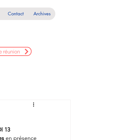
Contact
Archives
e réunion
I 13 
es
 en présence 