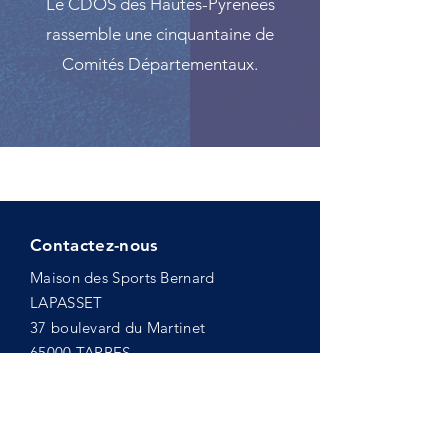
Le CDOS des Hautes-Pyrénées
rassemble une cinquantaine de
Comités Départementaux.
Contactez-nous
Maison des Sports Bernard
LAPASSET
37 boulevard du Martinet
65000 TARBES
hautespyrenees@franceolympique.co
m