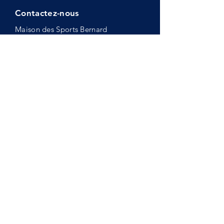
Contactez-nous
Maison des Sports Bernard
LAPASSET
37 boulevard du Martinet
65000 TARBES
hautespyrenees@franceolympique.co
m
06 30 74 48 14
Horaires
Lun-Ven : 8h - 16h
Mentions légales
Politique en matière de cookies