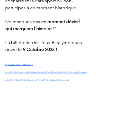
connaissiez le Para sport ou non, 
participez à ce moment historique.
Ne manquez pas 
ce moment décisif 
qui marquera l'histoire 
!"
La billetterie des Jeux Paralympiques 
ouvre le 
9 Octobre 2023 !
https://view.contact.paris2024.org/?
qs=5a7c7bd7c5951aa4bd1424f9742e0e010a6262e40e573fba98ceaf6da051405181912354cc8aa0148b0e668cb
eb7d98f2a1d908ce0939197e980adcb4eb1f9434338977cb4d9262ce39df57ae16c4a26