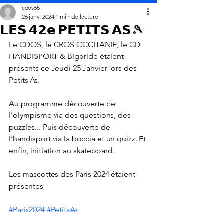
cdos65
26 janv. 2024
1 min de lecture
𝗟𝗘𝗦 𝟰𝟮𝗲 𝗣𝗘𝗧𝗜𝗧𝗦 𝗔𝗦🎾
Le CDOS, le CROS OCCITANIE, le CD 
HANDISPORT & Bigoride étaient 
présents ce Jeudi 25 Janvier lors des 
Petits As.
Au programme découverte de 
l’olympisme via des questions, des 
puzzles... Puis découverte de 
l’handisport via la boccia et un quizz. Et 
enfin, initiation au skateboard.
Les mascottes des Paris 2024 étaient 
présentes
#Paris2024
#PetitsAs