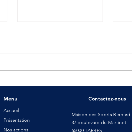
Ecol
J-100 / Fête du Sport, 20e
édition
Menu
Contactez-nous
Accueil
Maison des Sports Bernar
Présentation
37 boulevard du Martinet
Nos actions
65000 TARBES