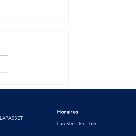
'Sport - Dernier cycle
Horaires
d LAPASSET
Lun-Ven : 8h - 16h