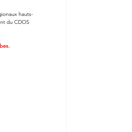
gionaux hauts-
dent du CDOS 
rbes.