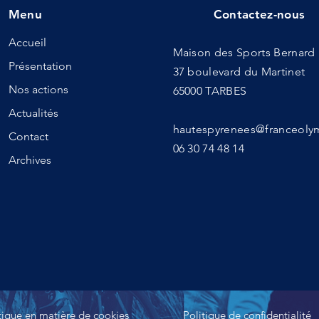
Menu
Contactez-nous
Accueil
Maison des Sports Bernar
Présentation
37 boulevard du Martinet
Nos actions
65000 TARBES
Actualités
hautespyrenees@franceol
Contact
06 30 74 48 14
Archives
tique en matière de cookies
Politique de confidentialité